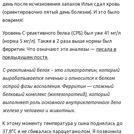
день после исчезновения запахов Илья сдал кровь
(ориентировочно пятый день болезни). И это было
вовремя!
Уровень С-реактивного белка (СРБ) был уже 41 мг/л
(норма 5 мг/л). Также в 2 раза выше нормы был
ферритин. Что о
значают эти анализы —
писала в
предыдущем посте.
С-реактивный белок – это гликопротеин, который
вырабатывается печенью и относится к белкам
острой фазы воспаления. Ферритин — сложный
белковый комплекс (железопротеид), который
выполняет роль основного внутриклеточного депо
железа у человека и животных.
К этому моменту температура у сына поднялась до
37,8
°C
и не сбивалась парацетамолом. Я позвонила