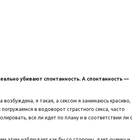
деально убивают спонтанность. А спонтанность —
да возбуждена, я такая, а сексом я занимаюсь красиво,
мы погружаемся в водоворот страстного секса, часто
лировать, все ли идет по плану и в соответствии ли с
ем этим наблюдает как бы со стороны, дает оценку и