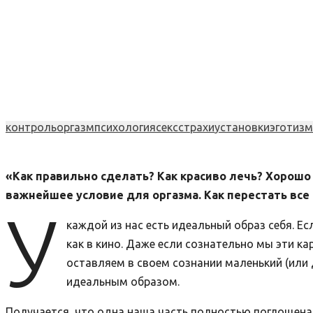
контроль
оргазм
психология
секс
страхи
установки
эготизм
«Как правильно сделать? Как красиво лечь? Хорошо
важнейшее условие для оргазма. Как перестать все
У
каждой из нас есть идеальный образ себя. Ес
как в кино. Даже если сознательно мы эти ка
оставляем в своем сознании маленький (или 
идеальным образом.
Получается, что одна наша часть полностью поглощена