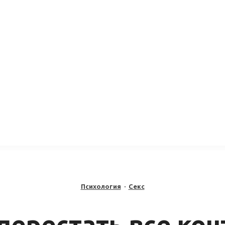
Психология
·
Секс
 перестать все ко