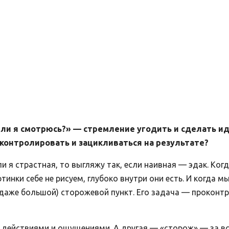
 ли я смотрюсь?» — стремление угодить и сделать и
 контролировать и зацикливаться на результате?
ли я страстная, то выгляжу так, если наивная — эдак. Ког
ртинки себе не рисуем, глубоко внутри они есть. И когда 
даже большой) сторожевой пункт. Его задача — проконтро
 действиями и ощущениями. А другая — «сторож» — за вс