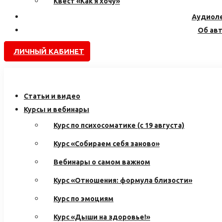
Квест «Как я хочу»
Аудиол
Об ав
ЛИЧНЫЙ КАБИНЕТ
Статьи и видео
Курсы и вебинары
Курс по психосоматике (с 19 августа)
Курс «Собираем себя заново»
Вебинары о самом важном
Курс «Отношения: формула близости»
Курс по эмоциям
Курс «Дыши на здоровье!»