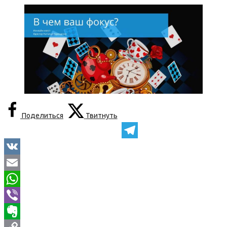
Поделиться
Твитнуть
Telegram
VK
Email
WhatsApp
Viber