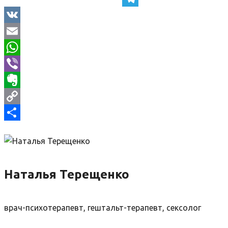
Telegram
VK
Email
WhatsApp
Viber
Evernote
Copy
Link
Отправить
Наталья Терещенко
врач-психотерапевт, гештальт-терапевт, сексолог