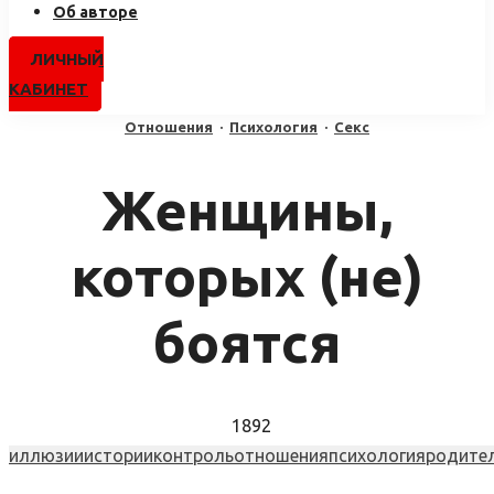
Об авторе
ЛИЧНЫЙ
КАБИНЕТ
Отношения
·
Психология
·
Секс
Женщины,
которых (не)
боятся
1892
иллюзии
истории
контроль
отношения
психология
родите