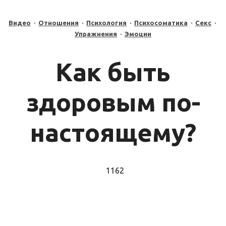
Видео
·
Отношения
·
Психология
·
Психосоматика
·
Секс
·
Упражнения
·
Эмоции
Как быть
здоровым по-
настоящему?
1162