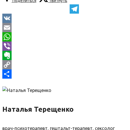
Поделиться
Твитнуть
Telegram
VK
Email
WhatsApp
Viber
Evernote
Copy
Link
Отправить
Наталья Терещенко
врач-психотерапевт, гештальт-терапевт, сексолог