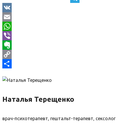
Telegram
VK
Email
WhatsApp
Viber
Evernote
Copy
Link
Отправить
Наталья Терещенко
врач-психотерапевт, гештальт-терапевт, сексолог