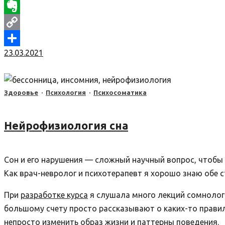
Viber
Evernote
Copy
23.03.2021
Link
Отправить
Здоровье
·
Психология
·
Психосоматика
Нейрофизиология сна
Сон и его нарушения — сложный научный вопрос, чтобы
Как врач-невролог и психотерапевт я хорошо знаю обе 
При
разработке курса
я слушала много лекций сомнолого
большому счету просто рассказывают о каких-то правилах
непросто изменить образ жизни и паттерны поведения.