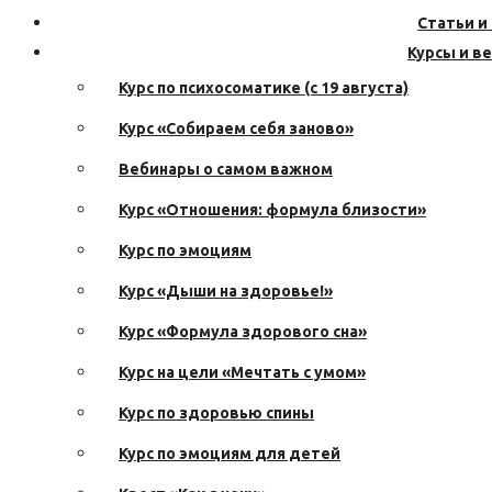
Статьи и
Курсы и в
Курс по психосоматике (с 19 августа)
Курс «Собираем себя заново»
Вебинары о самом важном
Курс «Отношения: формула близости»
Курс по эмоциям
Курс «Дыши на здоровье!»
Курс «Формула здорового сна»
Курс на цели «Мечтать с умом»
Курс по здоровью спины
Курс по эмоциям для детей