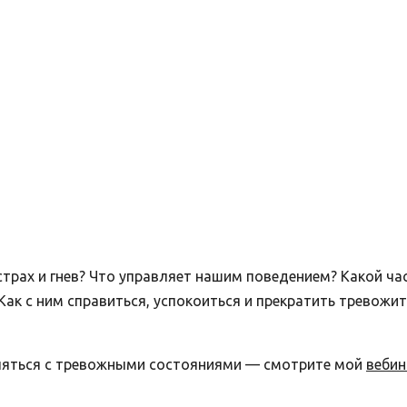
 страх и гнев? Что управляет нашим поведением? Какой ч
ак с ним справиться, успокоиться и прекратить тревожи
вляться с тревожными состояниями — смотрите мой
вебин