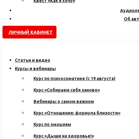
Квест «Как я хочу»
Аудиол
Об ав
ЛИЧНЫЙ КАБИНЕТ
Статьи и видео
Курсы и вебинары
Курс по психосоматике (с 19 августа)
Курс «Собираем себя заново»
Вебинары о самом важном
Курс «Отношения: формула близости»
Курс по эмоциям
Курс «Дыши на здоровье!»